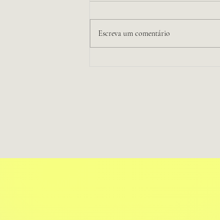
Escreva um comentário
O que os brasileiros acham da
bandeira do Brasil