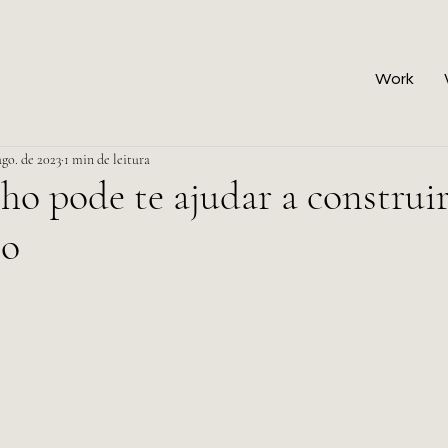
Work
ago. de 2023
1 min de leitura
o pode te ajudar a construi
to