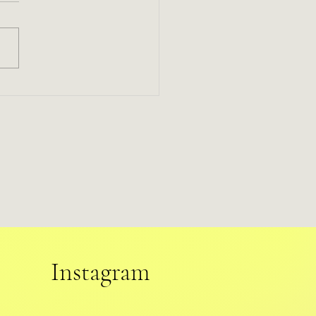
imo passeio para fazer no
e semana
Instagram