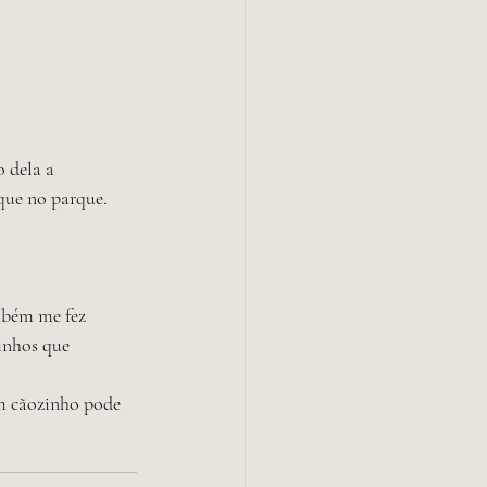
 dela a 
que no parque. 
mbém me fez 
inhos que 
m cãozinho pode 