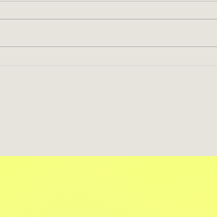
Oito dias de férias em junho
Um ót
fim d