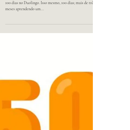
Estou contente porque, hoje, completei uma ofensiva de
100 dias no Duolingo. Isso mesmo, 100 dias; mais de três
meses aprendendo um...