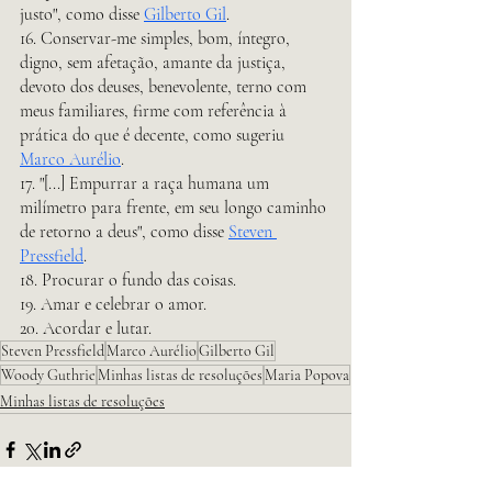
justo", como disse 
Gilberto Gil
.
16. Conservar-me simples, bom, íntegro, 
digno, sem afetação, amante da justiça, 
devoto dos deuses, benevolente, terno com 
meus familiares, firme com referência à 
prática do que é decente, como sugeriu 
Marco Aurélio
. 
17. "[...] Empurrar a raça humana um 
milímetro para frente, em seu longo caminho 
de retorno a deus", como disse 
Steven 
Pressfield
. 
18. Procurar o fundo das coisas.
19. Amar e celebrar o amor. 
20. Acordar e lutar.
Steven Pressfield
Marco Aurélio
Gilberto Gil
Woody Guthrie
Minhas listas de resoluções
Maria Popova
Minhas listas de resoluções